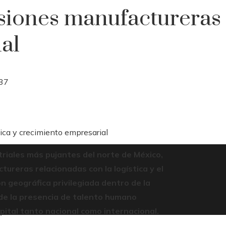
siones manufactureras c
al
37
ica y crecimiento empresarial
riales más pujantes del norte de México,
ureras relacionadas con la logística y el
n geográfica privilegiada dentro de la
 de la presencia de talento humano
pital tanto nacional como internacional.