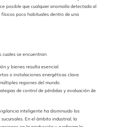
ace posible que cualquier anomalía detectada al
 físicos poco habituales dentro de una
s cuales se encuentran:
ión y bienes resulta esencial.
ertos o instalaciones energéticas clave.
últiples regiones del mundo.
ategias de control de pérdidas y evaluación de
igilancia inteligente ha disminuido los
sucursales. En el ámbito industrial, la
upciones en la producción y a reforzar la