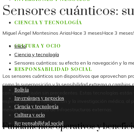
Sensores cuánticos: su
CIENCIA Y TECNOLOGÍA
Miguel Ángel Montesinos Arias
Hace 3 meses
Hace 3 meses
CULTURA Y OCIO
Inicio
Ciencia y tecnología
Sensores cuánticos: su efecto en la navegación y la m
RESPONSABILIDAD SOCIAL
Los sensores cuánticos son dispositivos que aprovechan pro
como la superposición y la sensibilidad extrema a cambios m
Bolivia
con una precisión sin precedentes. Estas tecnologías están
Inversiones y negocios
especialmente la navegación y la investigación médica, al 
Ciencia y tecnología
menos dependientes de infraestructuras externas.
Cultura y ocio
Responsabilidad social
Fundamentos operativos y benefici