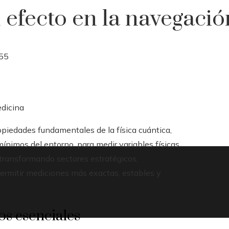
 efecto en la navegació
55
edicina
piedades fundamentales de la física cuántica,
ínimos del entorno, para medir variables físicas
 transformando sectores estratégicos,
permitir mediciones más exactas, estables y
os esenciales