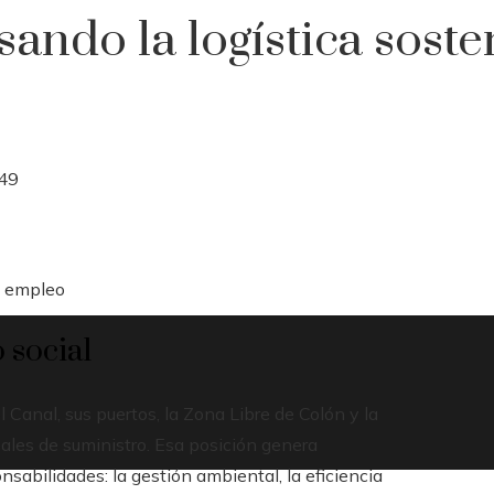
do la logística sosten
49
l empleo
 social
Canal, sus puertos, la Zona Libre de Colón y la
ales de suministro. Esa posición genera
abilidades: la gestión ambiental, la eficiencia