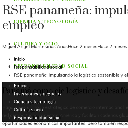
RSE panameña: impulsan
empleo
CIENCIA Y TECNOLOGÍA
CULTURA Y OCIO
Miguel Ángel Montesinos Arias
Hace 2 meses
Hace 2 meses
Inicio
RESPONSABILIDAD SOCIAL
Responsabilidad social
RSE panameña: impulsando la logística sostenible y e
Bolivia
Panamá como eje logístico y desafío
Inversiones y negocios
Ciencia y tecnología
Panamá es un nodo estratégico de comercio internacional: el 
Cultura y ocio
red aeroportuaria conectan América y facilitan cadenas glob
Responsabilidad social
oportunidades económicas importantes, pero también respons