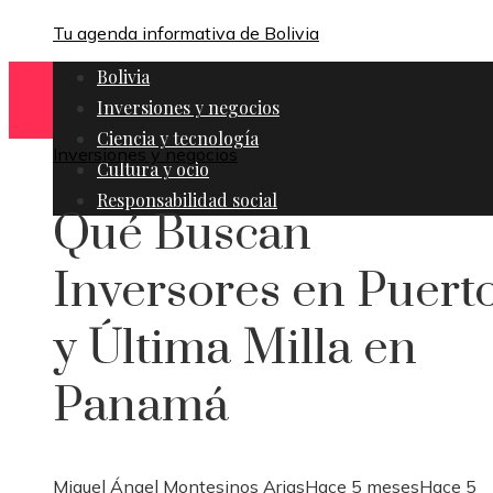
Tu agenda informativa de Bolivia
Bolivia
Inversiones y negocios
Ciencia y tecnología
Inversiones y negocios
Cultura y ocio
Responsabilidad social
Qué Buscan
Inversores en Puert
y Última Milla en
Panamá
Miguel Ángel Montesinos Arias
Hace 5 meses
Hace 5