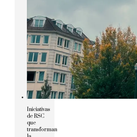
Iniciativas
de RSC
que
transforman
la