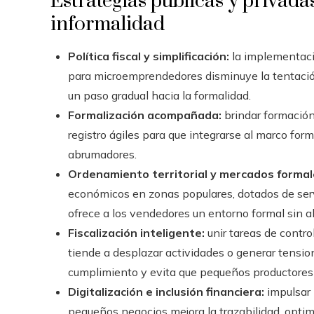
Estrategias públicas y privadas
informalidad
Política fiscal y simplificación:
la implementaci
para microemprendedores disminuye la tentación
un paso gradual hacia la formalidad.
Formalización acompañada:
brindar formación
registro ágiles para que integrarse al marco for
abrumadores.
Ordenamiento territorial y mercados formal
económicos en zonas populares, dotados de servi
ofrece a los vendedores un entorno formal sin ale
Fiscalización inteligente:
unir tareas de contro
tiende a desplazar actividades o generar tensi
cumplimiento y evita que pequeños productores
Digitalización e inclusión financiera:
impulsar 
pequeños negocios mejora la trazabilidad, opti