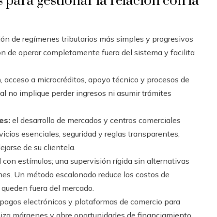
 para gestionar la relación con la
ón de regímenes tributarios más simples y progresivos
 de operar completamente fuera del sistema y facilita
, acceso a microcréditos, apoyo técnico y procesos de
mal no implique perder ingresos ni asumir trámites
es:
el desarrollo de mercados y centros comerciales
cios esenciales, seguridad y reglas transparentes,
jarse de su clientela.
l con estímulos; una supervisión rígida sin alternativas
ones. Un método escalonado reduce los costos de
 queden fuera del mercado.
pagos electrónicos y plataformas de comercio para
miza márgenes y abre oportunidades de financiamiento.