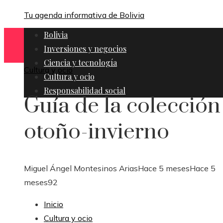
Tu agenda informativa de Bolivia
Bolivia
Inversiones y negocios
Ciencia y tecnología
Cultura y ocio
Cultura y ocio
Responsabilidad social
Guía de la colección
otoño-invierno
Miguel Ángel Montesinos Arias
Hace 5 meses
Hace 5
meses
92
Inicio
Cultura y ocio