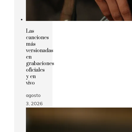
Las
canciones
más
versionadas
en
grabaciones
oficiales
y en
vivo
agosto
3, 2026