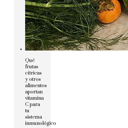
Qué
frutas
cítricas
y otros
alimentos
aportan
vitamina
C para
tu
sistema
inmunológico