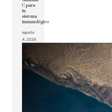
vitamina
C para
tu
sistema
inmunológico
agosto
4, 2026