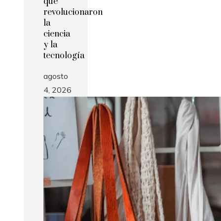
que
revolucionaron
la
ciencia
y la
tecnología
agosto
4, 2026