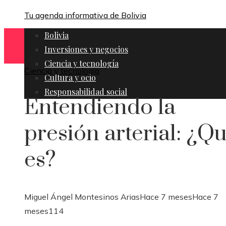
Tu agenda informativa de Bolivia
Bolivia
Inversiones y negocios
Ciencia y tecnología
Ciencia y tecnología
Cultura y ocio
Responsabilidad social
Entendiendo la
presión arterial: ¿Q
es?
Miguel Ángel Montesinos Arias
Hace 7 meses
Hace 7
meses
114