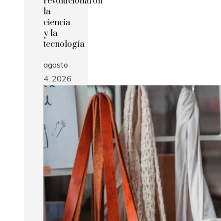
revolucionaron
la
ciencia
y la
tecnología
agosto
4, 2026