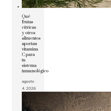
Qué
frutas
cítricas
y otros
alimentos
aportan
vitamina
C para
tu
sistema
inmunológico
agosto
4, 2026