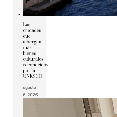
Las
ciudades
que
albergan
más
bienes
culturales
reconocidos
por la
UNESCO
agosto
6, 2026