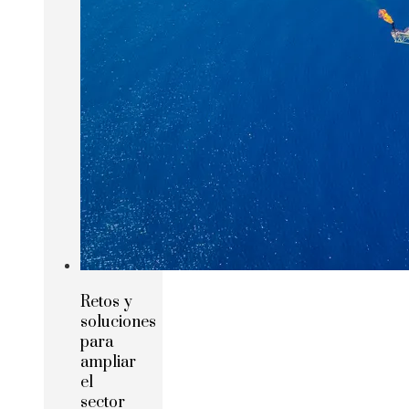
Retos y
soluciones
para
ampliar
el
sector