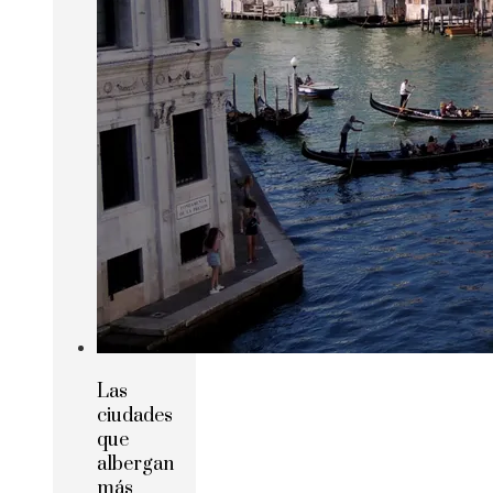
Las
ciudades
que
albergan
más