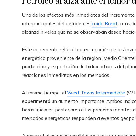
Petróleo al alza ante el temor 
Uno de los efectos más inmediatos del incremento d
internacionales del petróleo. El
crudo Brent
, consid
alcanzó niveles que no se observaban desde hacía
Este incremento refleja la preocupación de los inver
energético proveniente de la región. Medio Oriente 
producción y exportación de hidrocarburos del plane
reacciones inmediatas en los mercados.
Al mismo tiempo, el
West Texas Intermediate
(WTI
experimentó un aumento importante. Ambos indicado
horas iniciales posteriores a los primeros reportes de
mercados energéticos responden a eventos geopolí
Aunque el alza inicial resultó significativa, varios