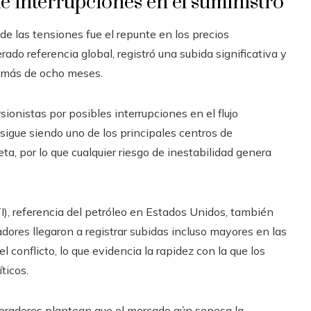
de interrupciones en el suministro
e las tensiones fue el repunte en los precios
erado referencia global, registró una subida significativa y
 más de ocho meses.
sionistas por posibles interrupciones en el flujo
sigue siendo uno de los principales centros de
ta, por lo que cualquier riesgo de inestabilidad genera
), referencia del petróleo en Estados Unidos, también
res llegaron a registrar subidas incluso mayores en las
l conflicto, lo que evidencia la rapidez con la que los
ticos.
 operadores plantean que el mercado aún sopesa la