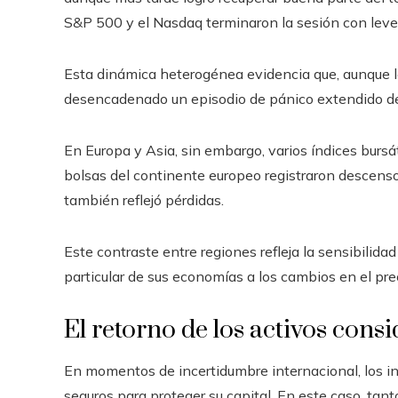
S&P 500 y el Nasdaq terminaron la sesión con lev
Esta dinámica heterogénea evidencia que, aunque lo
desencadenado un episodio de pánico extendido den
En Europa y Asia, sin embargo, varios índices bursá
bolsas del continente europeo registraron descenso
también reflejó pérdidas.
Este contraste entre regiones refleja la sensibilida
particular de sus economías a los cambios en el prec
El retorno de los activos cons
En momentos de incertidumbre internacional, los in
seguros para proteger su capital. En este caso, tant