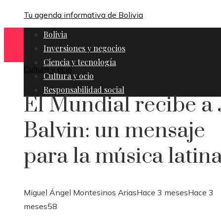
Tu agenda informativa de Bolivia
Bolivia
Inversiones y negocios
Ciencia y tecnología
Cultura y ocio
Cultura y ocio
Responsabilidad social
El Mundial recibe a 
Balvin: un mensaje
para la música latin
Miguel Ángel Montesinos Arias
Hace 3 meses
Hace 3
meses
58