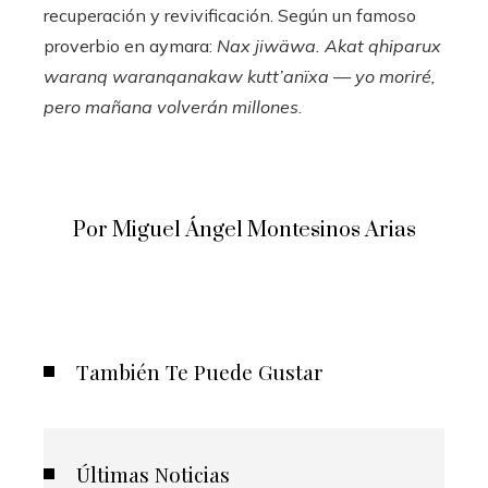
recuperación y revivificación. Según un famoso
proverbio en aymara:
Nax jiwäwa. Akat qhiparux
waranq waranqanakaw kutt’anïxa
—
yo moriré,
pero mañana volverán millones
.
Por Miguel Ángel Montesinos Arias
También Te Puede Gustar
Últimas Noticias