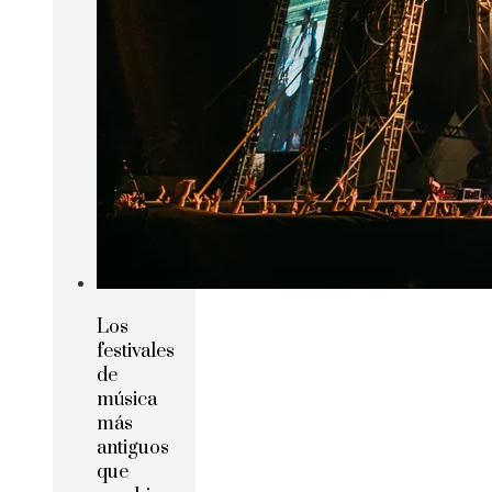
Los
festivales
de
música
más
antiguos
que