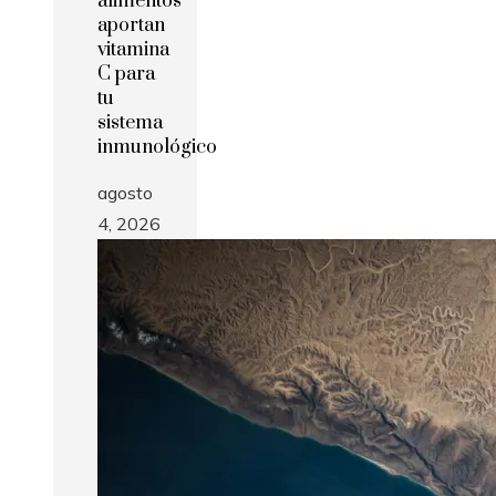
alimentos
aportan
vitamina
C para
tu
sistema
inmunológico
agosto
4, 2026