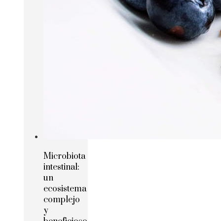
Microbiota
intestinal:
un
ecosistema
complejo
y