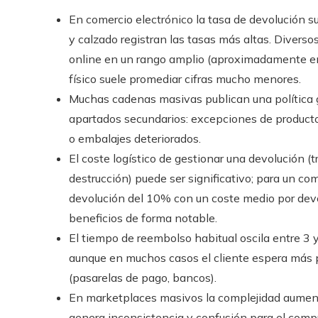
En comercio electrónico la tasa de devolución s
y calzado registran las tasas más altas. Diverso
online en un rango amplio (aproximadamente ent
físico suele promediar cifras mucho menores.
Muchas cadenas masivas publican una política g
apartados secundarios: excepciones de productos
o embalajes deteriorados.
El coste logístico de gestionar una devolución (
destrucción) puede ser significativo; para un c
devolución del 10% con un coste medio por devo
beneficios de forma notable.
El tiempo de reembolso habitual oscila entre 3 y
aunque en muchos casos el cliente espera más p
(pasarelas de pago, bancos).
En marketplaces masivos la complejidad aumenta
genera inconsistencia y confusión para el comp