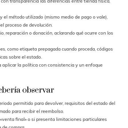
on transparencia las diferencias entre tienda física,
 el método utilizado (mismo medio de pago o vale),
el proceso de devolución.
, reparación o donación, aclarando qué ocurre con los
ones, como etiqueta prepagada cuando proceda, códigos
cas sobre el estado.
a aplicar la política con consistencia y un enfoque
ebería observar
periodo permitido para devolver, requisitos del estado del
imado para recibir el reembolso.
venta final» o si presenta limitaciones particulares
e de compra.